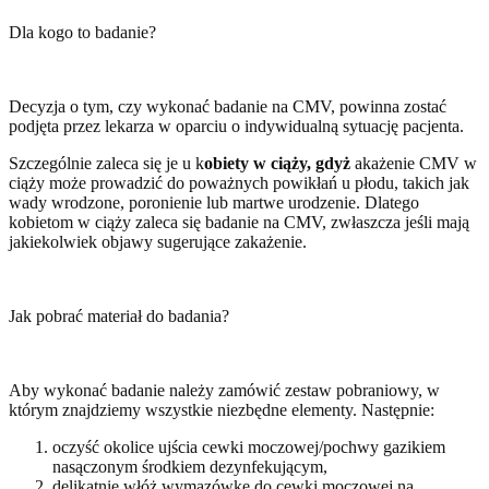
Dla kogo to badanie?
Decyzja o tym, czy wykonać badanie na CMV, powinna zostać
podjęta przez lekarza w oparciu o indywidualną sytuację pacjenta.
Szczególnie zaleca się je u k
obiety w ciąży, gdyż
akażenie CMV w
ciąży może prowadzić do poważnych powikłań u płodu, takich jak
wady wrodzone, poronienie lub martwe urodzenie. Dlatego
kobietom w ciąży zaleca się badanie na CMV, zwłaszcza jeśli mają
jakiekolwiek objawy sugerujące zakażenie.
Jak pobrać materiał do badania?
Aby wykonać badanie należy zamówić zestaw pobraniowy, w
którym znajdziemy wszystkie niezbędne elementy. Następnie:
oczyść okolice ujścia cewki moczowej/pochwy gazikiem
nasączonym środkiem dezynfekującym,
delikatnie włóż wymazówkę do cewki moczowej na