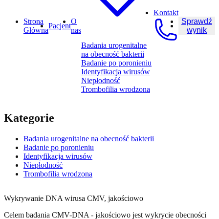
Kontakt
Strona
O
Sprawdź
Pacjent
Główna
nas
wynik
Badania urogenitalne
na obecność bakterii
Badanie po poronieniu
Identyfikacja wirusów
Niepłodność
Trombofilia wrodzona
Kategorie
Badania urogenitalne na obecność bakterii
Badanie po poronieniu
Identyfikacja wirusów
Niepłodność
Trombofilia wrodzona
Wykrywanie DNA wirusa CMV, jakościowo
Celem badania CMV-DNA - jakościowo jest wykrycie obecności