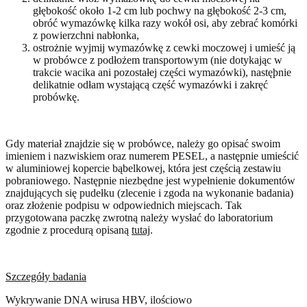
głębokość około 1-2 cm lub pochwy na głębokość 2-3 cm,
obróć wymazówkę kilka razy wokół osi, aby zebrać komórki
z powierzchni nabłonka,
ostrożnie wyjmij wymazówkę z cewki moczowej i umieść ją
w probówce z podłożem transportowym (nie dotykając w
trakcie wacika ani pozostałej części wymazówki), nastęþnie
delikatnie odłam wystającą część wymazówki i zakręć
probówkę.
Gdy materiał znajdzie się w probówce, należy go opisać swoim
imieniem i nazwiskiem oraz numerem PESEL, a następnie umieścić
w aluminiowej kopercie bąbelkowej, która jest częścią zestawiu
pobraniowego. Następnie niezbędne jest wypełnienie dokumentów
znajdujących się pudełku (zlecenie i zgoda na wykonanie badania)
oraz złożenie podpisu w odpowiednich miejscach. Tak
przygotowana paczkę zwrotną należy wysłać do laboratorium
zgodnie z procedurą opisaną
tutaj
.
Szczegóły badania
Wykrywanie DNA wirusa HBV, ilościowo