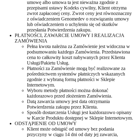
umowę albo umowa ta jest nieważna zgodnie z
przepisami ustawy Kodeks cywilny, Klient otrzyma
zwrot zapłaconej ceny. Zwrot ceny jest równoznaczny
z oświadczeniem Genomedev o rozwiązaniu umowy
lub oświadczeniem o uchyleniu się od skutków
przesłania Potwierdzenia zakupu.
PŁATNOŚCI, ZAWARCIE UMOWY I REALIZACJA
ZAMÓWIENIA
Pełna kwota należna za Zamówienie jest widoczna w
podsumowaniu każdego Zamówienia. Przedstawiona
cena to całkowity koszt nabywanych przez Klienta
Usługi/Pakietu Usług.
Płatności za Zamówienie mogą być realizowane za
pośrednictwem systemów płatniczych wskazanych
zgodnie z wybraną formą płatności w Sklepie
Internetowym.
Wyboru metody płatności można dokonać
każdorazowo przed złożeniem Zamówienia.
Datą zawarcia umowy jest data otrzymania
Potwierdzenia zakupu przez Klienta.
Sposób dostarczenia Usługi jest każdorazowo opisany
w Karcie Produktu dostępnej w Sklepie Internetowym.
ODSTĄPIENIE OD UMOWY
Klient może odstąpić od umowy bez podania
przyczyny w ciągu 14 dni od daty jej zawarcia,