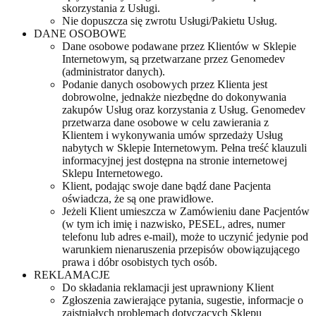
skorzystania z Usługi.
Nie dopuszcza się zwrotu Usługi/Pakietu Usług.
DANE OSOBOWE
Dane osobowe podawane przez Klientów w Sklepie
Internetowym, są przetwarzane przez Genomedev
(administrator danych).
Podanie danych osobowych przez Klienta jest
dobrowolne, jednakże niezbędne do dokonywania
zakupów Usług oraz korzystania z Usług. Genomedev
przetwarza dane osobowe w celu zawierania z
Klientem i wykonywania umów sprzedaży Usług
nabytych w Sklepie Internetowym. Pełna treść klauzuli
informacyjnej jest dostępna na stronie internetowej
Sklepu Internetowego.
Klient, podając swoje dane bądź dane Pacjenta
oświadcza, że są one prawidłowe.
Jeżeli Klient umieszcza w Zamówieniu dane Pacjentów
(w tym ich imię i nazwisko, PESEL, adres, numer
telefonu lub adres e-mail), może to uczynić jedynie pod
warunkiem nienaruszenia przepisów obowiązującego
prawa i dóbr osobistych tych osób.
REKLAMACJE
Do składania reklamacji jest uprawniony Klient
Zgłoszenia zawierające pytania, sugestie, informacje o
zaistniałych problemach dotyczących Sklepu