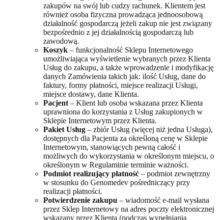
zakupów na swój lub cudzy rachunek. Klientem jest
również osoba fizyczna prowadząca jednoosobową
działalność gospodarczą jeżeli zakup nie jest związany
bezpośrednio z jej działalnością gospodarczą lub
zawodową.
Koszyk
– funkcjonalność Sklepu Internetowego
umożliwiająca wyświetlenie wybranych przez Klienta
Usług do zakupu, a także wprowadzenie i modyfikację
danych Zamówienia takich jak: ilość Usług, dane do
faktury, formy płatności, miejsce realizacji Usługi,
miejsce dostawy, dane Klienta.
Pacjent
– Klient lub osoba wskazana przez Klienta
uprawniona do korzystania z Usług zakupionych w
Sklepie Internetowym przez Klienta.
Pakiet Usług
– zbiór Usług (więcej niż jedna Usługa),
dostępnych dla Pacjenta za określoną cenę w Sklepie
Internetowym, stanowiących pewną całość i
możliwych do wykorzystania w określonym miejscu, o
określonym w Regulaminie terminie ważności.
Podmiot realizujący płatność
– podmiot zewnętrzny
w stosunku do Genomedev pośredniczący przy
realizacji płatności.
Potwierdzenie zakupu
– wiadomość e-mail wysłana
przez Sklep Internetowy na adres poczty elektronicznej
wskazany przez Klienta (podczas wypełniania