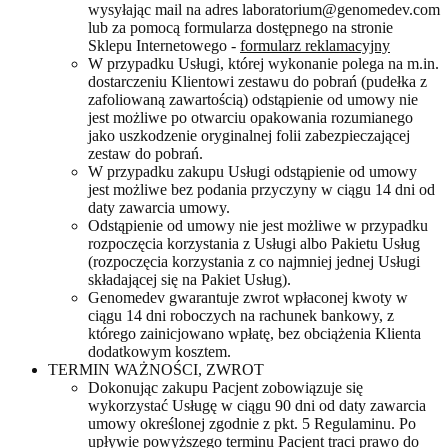
wysyłając mail na adres laboratorium@genomedev.com
lub za pomocą formularza dostępnego na stronie
Sklepu Internetowego -
formularz reklamacyjny
W przypadku Usługi, której wykonanie polega na m.in.
dostarczeniu Klientowi zestawu do pobrań (pudełka z
zafoliowaną zawartością) odstąpienie od umowy nie
jest możliwe po otwarciu opakowania rozumianego
jako uszkodzenie oryginalnej folii zabezpieczającej
zestaw do pobrań.
W przypadku zakupu Usługi odstąpienie od umowy
jest możliwe bez podania przyczyny w ciągu 14 dni od
daty zawarcia umowy.
Odstąpienie od umowy nie jest możliwe w przypadku
rozpoczęcia korzystania z Usługi albo Pakietu Usług
(rozpoczęcia korzystania z co najmniej jednej Usługi
składającej się na Pakiet Usług).
Genomedev gwarantuje zwrot wpłaconej kwoty w
ciągu 14 dni roboczych na rachunek bankowy, z
którego zainicjowano wpłatę, bez obciążenia Klienta
dodatkowym kosztem.
TERMIN WAŻNOŚCI, ZWROT
Dokonując zakupu Pacjent zobowiązuje się
wykorzystać Usługę w ciągu 90 dni od daty zawarcia
umowy określonej zgodnie z pkt. 5 Regulaminu. Po
upływie powyższego terminu Pacjent traci prawo do