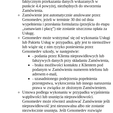
faktycznym przekazania danych wskazanych w
punkcie 4.4 powyżej, niezbędnych do stworzenia
Zamówienia.
Zamówienie jest automatycznie anulowane przez
Genomedev, jeżeli w terminie 30 dni od dnia
wypełnienia i przesłania formularza (przejścia do etapu
„zamawiam i płacę”) nie zostanie uiszczona opłata za
Usługę.
Genomedev może wstrzymać się od wykonania Usługi
lub Pakietu Usług w przypadku, gdy jest to niemożliwe
lub wiąże się z nim ryzyko poniesienia przez
Genomedev szkody, w następstwie:
- podania przez Klienta nieprawidłowych lub
fałszywych danych przy składaniu Zamówienia,
- braku możliwości kontaktu z Klientem pod
podanym w Zamówieniu numerem telefonu lub
adresem e-mail,
- uzasadnionego podejrzenia popełnienia
przestępstwa, wykroczenia lub innego naruszenia
prawa w związku ze złożonym Zamówieniem.
Umowa podlega wykonaniu w przypadku wyjaśnienia
wątpliwości lub usunięcia nieprawidłowości.
Genomedev może również anulować Zamówienie jeśli
nieprawidłowość jest nieusuwalna albo nie zostanie
niezwłocznie usunięta. Jeśli Genomedev rozwiąże