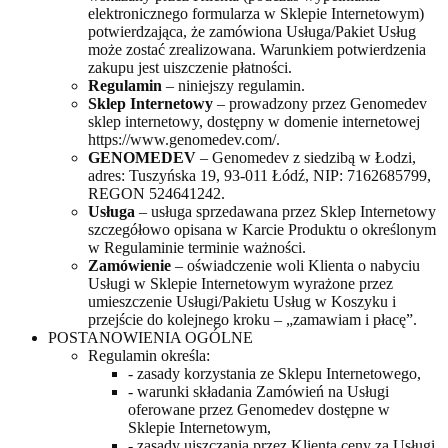
elektronicznego formularza w Sklepie Internetowym)
potwierdzająca, że zamówiona Usługa/Pakiet Usług
może zostać zrealizowana. Warunkiem potwierdzenia
zakupu jest uiszczenie płatności.
Regulamin
– niniejszy regulamin.
Sklep Internetowy
– prowadzony przez Genomedev
sklep internetowy, dostępny w domenie internetowej
https://www.genomedev.com/.
GENOMEDEV
– Genomedev z siedzibą w Łodzi,
adres: Tuszyńska 19, 93-011 Łódź, NIP: 7162685799,
REGON 524641242.
Usługa
– usługa sprzedawana przez Sklep Internetowy
szczegółowo opisana w Karcie Produktu o określonym
w Regulaminie terminie ważności.
Zamówienie
– oświadczenie woli Klienta o nabyciu
Usługi w Sklepie Internetowym wyrażone przez
umieszczenie Usługi/Pakietu Usług w Koszyku i
przejście do kolejnego kroku – „zamawiam i płacę”.
POSTANOWIENIA OGÓLNE
Regulamin określa:
- zasady korzystania ze Sklepu Internetowego,
- warunki składania Zamówień na Usługi
oferowane przez Genomedev dostępne w
Sklepie Internetowym,
- zasady uiszczania przez Klienta ceny za Usługi