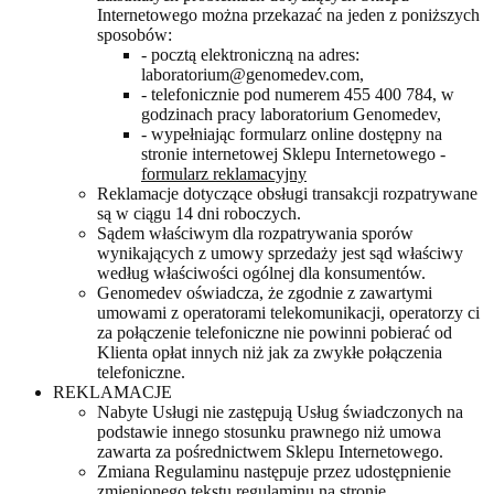
Internetowego można przekazać na jeden z poniższych
sposobów:
- pocztą elektroniczną na adres:
laboratorium@genomedev.com,
- telefonicznie pod numerem 455 400 784, w
godzinach pracy laboratorium Genomedev,
- wypełniając formularz online dostępny na
stronie internetowej Sklepu Internetowego -
formularz reklamacyjny
Reklamacje dotyczące obsługi transakcji rozpatrywane
są w ciągu 14 dni roboczych.
Sądem właściwym dla rozpatrywania sporów
wynikających z umowy sprzedaży jest sąd właściwy
według właściwości ogólnej dla konsumentów.
Genomedev oświadcza, że zgodnie z zawartymi
umowami z operatorami telekomunikacji, operatorzy ci
za połączenie telefoniczne nie powinni pobierać od
Klienta opłat innych niż jak za zwykłe połączenia
telefoniczne.
REKLAMACJE
Nabyte Usługi nie zastępują Usług świadczonych na
podstawie innego stosunku prawnego niż umowa
zawarta za pośrednictwem Sklepu Internetowego.
Zmiana Regulaminu następuje przez udostępnienie
zmienionego tekstu regulaminu na stronie