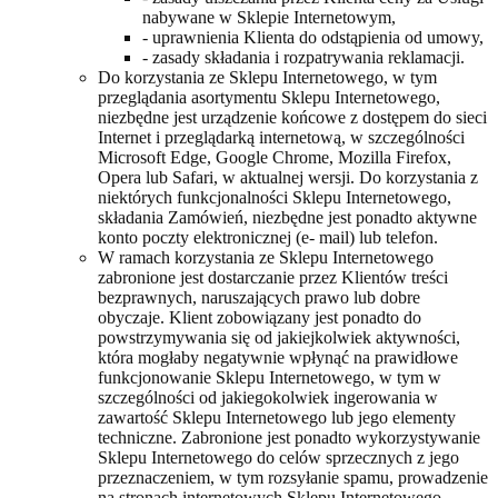
nabywane w Sklepie Internetowym,
- uprawnienia Klienta do odstąpienia od umowy,
- zasady składania i rozpatrywania reklamacji.
Do korzystania ze Sklepu Internetowego, w tym
przeglądania asortymentu Sklepu Internetowego,
niezbędne jest urządzenie końcowe z dostępem do sieci
Internet i przeglądarką internetową, w szczególności
Microsoft Edge, Google Chrome, Mozilla Firefox,
Opera lub Safari, w aktualnej wersji. Do korzystania z
niektórych funkcjonalności Sklepu Internetowego,
składania Zamówień, niezbędne jest ponadto aktywne
konto poczty elektronicznej (e- mail) lub telefon.
W ramach korzystania ze Sklepu Internetowego
zabronione jest dostarczanie przez Klientów treści
bezprawnych, naruszających prawo lub dobre
obyczaje. Klient zobowiązany jest ponadto do
powstrzymywania się od jakiejkolwiek aktywności,
która mogłaby negatywnie wpłynąć na prawidłowe
funkcjonowanie Sklepu Internetowego, w tym w
szczególności od jakiegokolwiek ingerowania w
zawartość Sklepu Internetowego lub jego elementy
techniczne. Zabronione jest ponadto wykorzystywanie
Sklepu Internetowego do celów sprzecznych z jego
przeznaczeniem, w tym rozsyłanie spamu, prowadzenie
na stronach internetowych Sklepu Internetowego