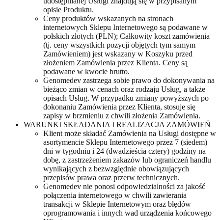
udostępnianej Usługi znajdują się w przypisanym
opisie Produktu.
Ceny produktów wskazanych na stronach
internetowych Sklepu Internetowego są podawane w
polskich złotych (PLN); Całkowity koszt zamówienia
(tj. ceny wszystkich pozycji objętych tym samym
Zamówieniem) jest wskazany w Koszyku przed
złożeniem Zamówienia przez Klienta. Ceny są
podawane w kwocie brutto.
Genomedev zastrzega sobie prawo do dokonywania na
bieżąco zmian w cenach oraz rodzaju Usług, a także
opisach Usług. W przypadku zmiany powyższych po
dokonaniu Zamówienia przez Klienta, stosuje się
zapisy w brzmieniu z chwili złożenia Zamówienia.
WARUNKI SKŁADANIA I REALIZACJA ZAMÓWIEŃ
Klient może składać Zamówienia na Usługi dostępne w
asortymencie Sklepu Internetowego przez 7 (siedem)
dni w tygodniu i 24 (dwadzieścia cztery) godziny na
dobę, z zastrzeżeniem zakazów lub ograniczeń handlu
wynikających z bezwzględnie obowiązujących
przepisów prawa oraz przerw technicznych.
Genomedev nie ponosi odpowiedzialności za jakość
połączenia internetowego w chwili zawierania
transakcji w Sklepie Internetowym oraz błędów
oprogramowania i innych wad urządzenia końcowego