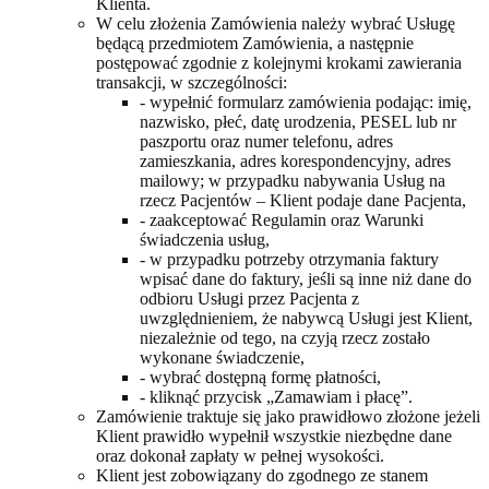
Klienta.
W celu złożenia Zamówienia należy wybrać Usługę
będącą przedmiotem Zamówienia, a następnie
postępować zgodnie z kolejnymi krokami zawierania
transakcji, w szczególności:
- wypełnić formularz zamówienia podając: imię,
nazwisko, płeć, datę urodzenia, PESEL lub nr
paszportu oraz numer telefonu, adres
zamieszkania, adres korespondencyjny, adres
mailowy; w przypadku nabywania Usług na
rzecz Pacjentów – Klient podaje dane Pacjenta,
- zaakceptować Regulamin oraz Warunki
świadczenia usług,
- w przypadku potrzeby otrzymania faktury
wpisać dane do faktury, jeśli są inne niż dane do
odbioru Usługi przez Pacjenta z
uwzględnieniem, że nabywcą Usługi jest Klient,
niezależnie od tego, na czyją rzecz zostało
wykonane świadczenie,
- wybrać dostępną formę płatności,
- kliknąć przycisk „Zamawiam i płacę”.
Zamówienie traktuje się jako prawidłowo złożone jeżeli
Klient prawidło wypełnił wszystkie niezbędne dane
oraz dokonał zapłaty w pełnej wysokości.
Klient jest zobowiązany do zgodnego ze stanem