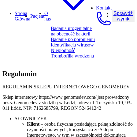
Kontakt
Strona
O
Sprawdź
Pacjent
Główna
nas
wynik
Badania urogenitalne
na obecność bakterii
Badanie po poronieniu
Identyfikacja wirusów
Niepłodność
Trombofilia wrodzona
Regulamin
REGULAMIN SKLEPU INTERNETOWEGO GENOMEDEV
Sklep internetowy https://www.genomedev.com/ jest prowadzony
przez Genomedev z siedzibą w Łodzi, adres: ul. Tuszyńska 19, 93-
011 Łódź, NIP: 7162685799, REGON 524641242
SŁOWNICZEK
Klient
– osoba fizyczna posiadająca pełną zdolność do
czynności prawnych, korzystająca ze Sklepu
Internetowego, w tym w szczególności dokonująca